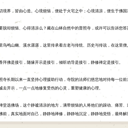
切境界，皆由心造。心境烦恼，便处于火宅之中；心境清凉，便生于佛国
要脱却烦恼、心得清凉么？藏在山林自然中的普照寺，或许可以告诉您答
里鸟鸣山幽、溪水潺潺，这里传承着古老与传统、历史与传说，在这里僧
香拜佛是接引，随缘开示是接引，倾听劝导是接引，静修禅定是接引。
照寺长期以来一直坚持心理援助行动，寺院的法师们慈悲地对待每一位前
诚去开示，一点一点地修复受伤的心灵，重塑健康的心理。
禅堂选佛场，这个静谧清凉的地方，满带烦恼的人将他们的躁动、痛苦、
佛前，真实地面对自己，静静地禅修，静静地沉淀，静静地觉悟，最终解