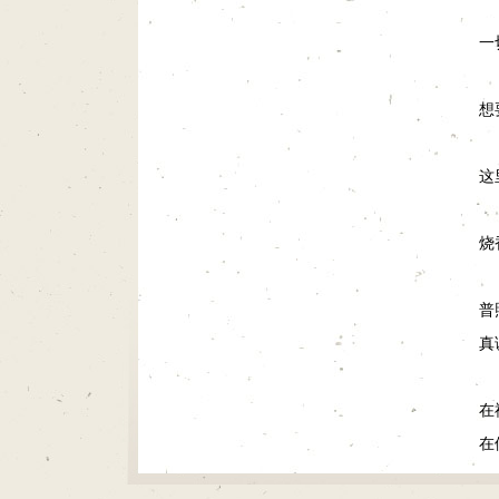
一
想
这
烧
普
真
在
在