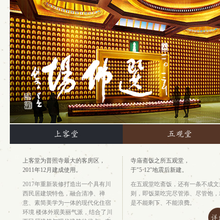
上客堂为普照寺最大的客房区，
寺庙斋饭之所五观堂，
2011年12月建成使用。
于"5·12"地震后新建。
2017年重新装修打造出一个具有川
在五观堂吃斋饭，还有一条不成文
西民居建筑特色，融合清净、禅
则，即饭菜吃完尽管添、尽管饱，
意、素简美学为一体的现代化住宿
是不能剩下、不能浪费。
环境 楼体外观美丽气派，结合了川