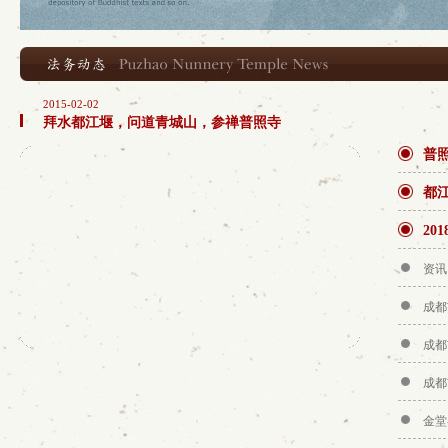
2015-02-02
拜水都江堰，问道青城山，参禅普照寺
普
都
20
资讯
成都
成都
成都
金堂